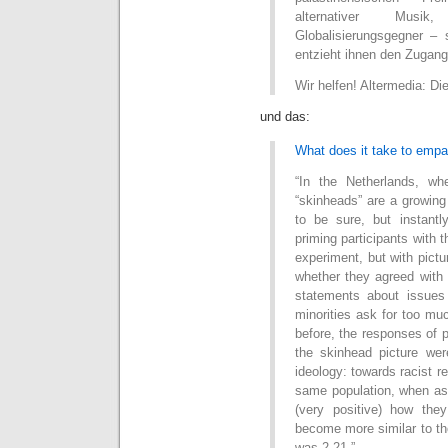
alternativer Musi
Globalisierungsgegner –
entzieht ihnen den Zugan
Wir helfen! Altermedia: D
und das:
What does it take to emp
“In the Netherlands, wh
“skinheads” are a growing
to be sure, but instantl
priming participants with t
experiment, but with pict
whether they agreed with 
statements about issues 
minorities ask for too muc
before, the responses of 
the skinhead picture wer
ideology: towards racist r
same population, when ask
(very positive) how they
become more similar to th
was 2.21.”