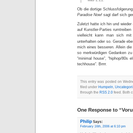
Ob die dortige Schlussfolgerun
Paradise Now!
sagt darf sich ge
Zuletzt hatte ich hin und wiede
auf Kunstler-Parties rumtreiben s
vielleicht kann man sich mi
unterhalten oder so. Gerade ebe
mich eines besseren. Allein di
so merkwürdigen Gedanken zu kur
“minimal house”, “hiphop/80s elct
techhouse”. Brrrr.
This entry was posted on Wedne
filed under
Humpeln
,
Uncategor
through the
RSS 2.0
feed. Both c
One Response to “Vorur
Philip
Says:
February 16th, 2006 at 6:10 pm