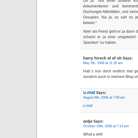
Oh ja: “Nur einer unserer Ko
dokumentieren und kommenti
Dschungel-Aktivitäten, und sein
Groupies. Na ja, so sah es j
bekam.”
Aber als Feind geht er ja dann 
scheint er ja eher umgekehrt
Spacken” zu haben.
harry hirsch el ef oh
Says:
May 5th, 2006 at 11:35 am
Hab´s nun doch endlich mal ge
sondern auch in meinem Blog unt
u.mat
Says:
August 8th, 2006 at 7:50 pm
u.mat
antje
Says:
October 19th, 2006 at 7:14 pm
What a shit!