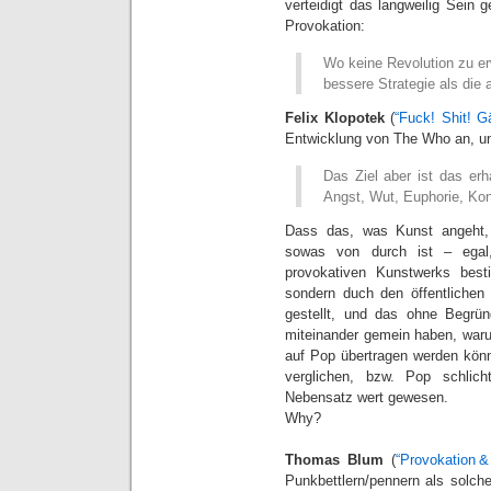
verteidigt das langweilig Sein
Provokation:
Wo keine Revolution zu erw
bessere Strategie als die
Felix Klopotek
(
“Fuck! Shit! G
Entwicklung von The Who an, un
Das Ziel aber ist das er
Angst, Wut, Euphorie, Kont
Dass das, was Kunst angeht, 
sowas von durch ist – egal
provokativen Kunstwerks bes
sondern duch den öffentlichen 
gestellt, und das ohne Begr
miteinander gemein haben, waru
auf Pop übertragen werden könn
verglichen, bzw. Pop schlic
Nebensatz wert gewesen.
Why?
Thomas Blum
(
“Provokation &
Punkbettlern/pennern als solchen