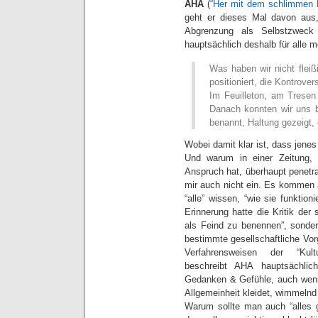
AHA
(
“Her mit dem schlimmen 
geht er dieses Mal davon aus, 
Abgrenzung als Selbstzwec
hauptsächlich deshalb für alle m
Was haben wir nicht flei
positioniert, die Kontrove
Im Feuilleton, am Tresen 
Danach konnten wir uns b
benannt, Haltung gezeigt, 
Wobei damit klar ist, dass jen
Und warum in einer Zeitung, 
Anspruch hat, überhaupt penetra
mir auch nicht ein. Es kommen au
“alle” wissen, “wie sie funktioni
Erinnerung hatte die Kritik de
als Feind zu benennen”, sonder
bestimmte gesellschaftliche Vo
Verfahrensweisen der “Kultu
beschreibt AHA hauptsächlic
Gedanken & Gefühle, auch wenn
Allgemeinheit kleidet, wimmelnd 
Warum sollte man auch “alles g