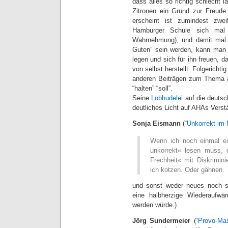
dass alles so richtig schlecht
Zitronen ein Grund zur Freude
erscheint ist zumindest zwe
Hamburger Schule sich mal 
Wahrnehmung), und damit mal wi
Guten” sein werden, kann man d
legen und sich für ihn freuen, d
von selbst herstellt. Folgerichti
anderen Beiträgen zum Thema 
“halten” “soll”.
Seine
Lobhudelei
auf die deutsc
deutliches Licht auf AHAs Verst
Sonja Eismann
(
“Unkorrekt im
Wenn ich noch einmal ein
unkorrekt« lesen muss, 
Frechheit« mit Diskrimin
ich kotzen. Oder gähnen.
und sonst weder neues noch sp
eine halbherzige Wiederaufw
werden würde.)
Jörg Sundermeier
(
“Provo-Mas