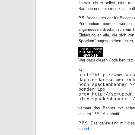
zu sein als er selbst, nicht me
Ramone noch nie musikalisch üb
P.S.
Angesichts der für Blogger
Printmedium bemerkt worden 
angemessen dilettantisch ein k
Einladung an alle, die sich von
Spacken
” angesprochen fühlen, 
Wer dazu diesen Code benutzt:
<a
href="http://www.scr
dachte-das-sommerloc
noch#spackenbanne
border:1p
src="http://scrupeda
alt="spackenbanner" 
verbaut das Banner mit sch
diesem “P.S.” Abschnitt.
P.P.S.
Das ganze fing mit die
sound
.