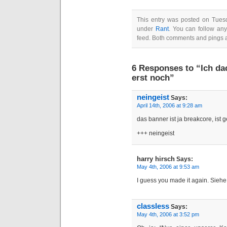
This entry was posted on Tuesda
under
Rant
. You can follow any
feed. Both comments and pings a
6 Responses to “Ich d
erst noch”
neingeist
Says:
April 14th, 2006 at 9:28 am
das banner ist ja breakcore, ist 
+++ neingeist
harry hirsch
Says:
May 4th, 2006 at 9:53 am
I guess you made it again. Siehe 
classless
Says:
May 4th, 2006 at 3:52 pm