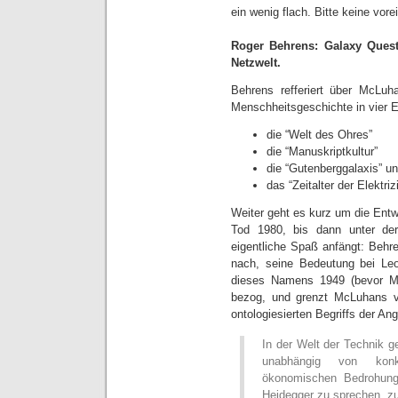
ein wenig flach. Bitte keine vore
Roger Behrens: Galaxy Quest
Netzwelt.
Behrens refferiert über McLuh
Menschheitsgeschichte in vier 
die “Welt des Ohres”
die “Manuskriptkultur”
die “Gutenberggalaxis” u
das “Zeitalter der Elektrizi
Weiter geht es kurz um die Ent
Tod 1980, bis dann unter der 
eigentliche Spaß anfängt:
Behren
nach, seine Bedeutung bei Leon
dieses Namens 1949 (bevor M
bezog, und grenzt McLuhans v
ontologiesierten Begriffs der An
In der Welt der Technik 
unabhängig von konkr
ökonomischen Bedrohunge
Heidegger zu sprechen, zu