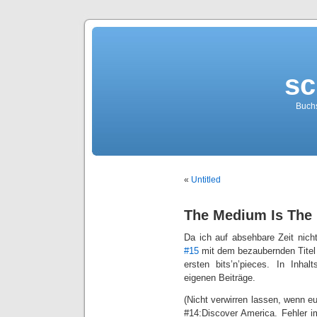
sc
Buch
«
Untitled
The Medium Is The
Da ich auf absehbare Zeit nic
#15
mit dem bezaubernden Titel a
ersten bits’n’pieces. In Inhal
eigenen Beiträge.
(Nicht verwirren lassen, wenn eu
#14:Discover America. Fehler im 