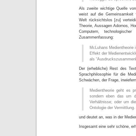
Als zweite wichtige Quelle vo
weist auf die Gemeinsamkeit 
Welt rücksichtslos [zu] verteid
Theorie, Aussagen Adornos, Ho
Computern, technologischer R
Zusammenfassung:
McLuhans Medientheorie int
Effekt der Medienentwickl
als “Ausdruckszusammenh
Der (erhebliche) Rest des Tex
Sprachphilosophie für die Me
Schwächen, der Frage, inwiefern
Medientheorie geht es pr
sondern eben das um da
Verhältnisse; oder um d
Ontologie der Vermittlung.
und deutet an, was in der Medie
Insgesamt eine sehr schöne, er