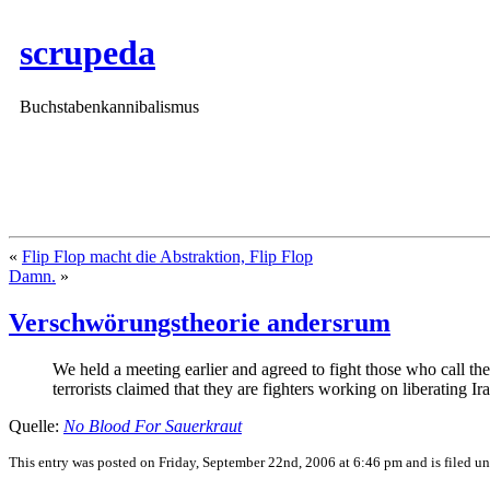
scrupeda
Buchstabenkannibalismus
«
Flip Flop macht die Abstraktion, Flip Flop
Damn.
»
Verschwörungstheorie andersrum
We held a meeting earlier and agreed to fight those who call th
terrorists claimed that they are fighters working on liberating I
Quelle:
No Blood For Sauerkraut
This entry was posted on Friday, September 22nd, 2006 at 6:46 pm and is filed u