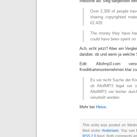
Industrie als Sieg dargestellt wir
Over 2,300 of people have a
sharing copyrighted mater
€2,420.
The money they have had 
could have been spent on 
Ach, echt jetzt? Aber ein Verglei
darüber, ob und wenn ja welche
Edit: Allofmp3.com ve
Kreditkartenunternehmen klar zu
Es sei nicht Sache der Kr
ob AllofMP3 legal sei o
AllofMP3 sei bisher dur
verurteilt worden.
Mehr bei
Heise
.
This entry was posted on Wedn
filed under
Anderswo
. You can 
RSS 2.0
feed. Both comments and