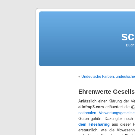
sc
Buch
«
Undeutsche Farben, undeutsche
Ehrenwerte Gesells
Anlässlich einer Klärung der V
allofmp3.com
erläuertert die
IF
nationalen Verwertungsgesellsc
Guten gehört. Dazu gibz noch
dem Filesharing
aus dieser P
erstaunlich, wie die Abwesenh