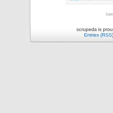
Comm
scrupeda is pro
Entries (RSS