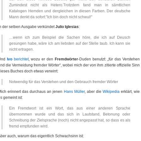
Zumindest nicht als Hetero.Trotzdem fand man in sämtlichen
Katalogen Hemden und dergleichen in diesen Farben. Der deutsche
Mann denkt da sofort:”Ich bin doch nicht schwul!”
n der selben Ausgabe verkündet
Julio Iglesias
:
…wenn ich zum Beispiel die Sachen höre, die ich auf Deusch
gesungen habe, wäre ich am liebsten auf der Stelle taub. Ich kann sie
nicht ertragen.
Und
Ivo
berichtet
, wozu er den
Fremdwörter
-Duden benutzt: „für das Verstehen
nd die Vermeidung fremder Wörter“, wobei mich der von ihm zitierte offizielle Sinn
ieses Buches doch etwas verwirrt:
Notwendig für das Verstehen und den Gebrauch fremder Wörter
ich erinnert das durchaus an jenen
Hans Müller
, aber die
Wikipedia
erklärt, wie
s gemeint ist:
Ein Fremdwort ist ein Wort, das aus einer anderen Sprache
übernommen wurde und das sich in Lautstand, Betonung oder
Schreibung der Zielsprache (noch) nicht angepasst hat, so dass es als
fremd empfunden wird.
ber auch, warum das eigentlich Schwachsinn ist: