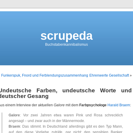
scrupeda
Buchstabenkannibalismus
«
Funkerspuk, Fnord und Ferblendungszusammenhang
Ehrenwerte Gesellschaft
»
Undeutsche Farben, undeutsche Worte und
deutscher Gesang
us einem Interview der aktuellen
Galore
mit dem
Farbpsychologe
Harald Braem
:
Galore
: Vor zwei Jahren etwa waren Pink und Rosa schrecklich
angesagt – und zwar auch in der Männermode.
Braem
: Das stimmt. In Deutschland allerdings gibt es den Typ Mann,
auf den diese Vorliebe zuträfe, gar nicht: den sensiblen Banker.