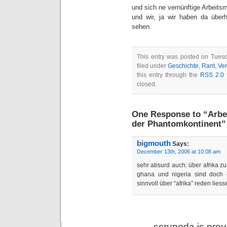
und sich ne vernünftige Arbeitsmo
und wir, ja wir haben da über
sehen.
This entry was posted on Tues
filed under
Geschichte
,
Rant
,
Ver
this entry through the
RSS 2.0
f
closed.
One Response to “Arbei
der Phantomkontinent”
bigmouth
Says:
December 13th, 2006 at 10:08 am
sehr absurd auch: über afrika zu
ghana und nigeria sind doch e
sinnvoll über “afrika” reden lies
scrupeda is pro