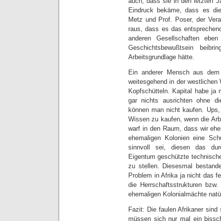
auch, dass sie in den letzten 
Eindruck bekäme, dass es die 
Metz und Prof. Poser, der Vera
raus, dass es das entsprechend
anderen Gesellschaften ebe
Geschichtsbewußtsein beibr
Arbeitsgrundlage hätte.
Ein anderer Mensch aus dem 
weitesgehend in der westlichen 
Kopfschütteln. Kapital habe ja 
gar nichts ausrichten ohne d
können man nicht kaufen. Ups, d
Wissen zu kaufen, wenn die Arbe
warf in den Raum, dass wir eh
ehemaligen Kolonien eine Sch
sinnvoll sei, diesen das du
Eigentum geschützte technische
zu stellen. Diesesmal bestande
Problem in Afrika ja nicht das 
die Herrschaftsstrukturen bzw. 
ehemaligen Kolonialmächte natürl
Fazit: Die faulen Afrikaner sin
müssen sich nur mal ein biss