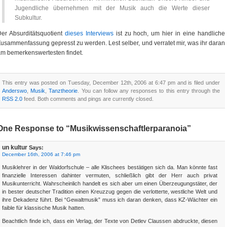
Jugendliche übernehmen mit der Musik auch die Werte dieser
Subkultur.
er Absurditätsquotient
dieses Interviews
ist zu hoch, um hier in eine handliche
usammenfassung gepresst zu werden. Lest selber, und verratet mir, was ihr daran
m bemerkenswertesten findet.
This entry was posted on Tuesday, December 12th, 2006 at 6:47 pm and is filed under
Anderswo
,
Musik
,
Tanztheorie
. You can follow any responses to this entry through the
RSS 2.0
feed. Both comments and pings are currently closed.
One Response to “Musikwissenschaftlerparanoia”
un kultur
Says:
December 16th, 2006 at 7:46 pm
Musiklehrer in der Waldorfschule – alle Klischees bestätigen sich da. Man könnte fast
finanzielle Interessen dahinter vermuten, schließlich gibt der Herr auch privat
Musikunterricht. Wahrscheinlich handelt es sich aber um einen Überzeugungstäter, der
in bester deutscher Tradition einen Kreuzzug gegen die verlotterte, westliche Welt und
ihre Dekadenz führt. Bei “Gewaltmusik” muss ich daran denken, dass KZ-Wächter ein
faible für klassische Musik hatten.
Beachtlich finde ich, dass ein Verlag, der Texte von Detlev Claussen abdruckte, diesen