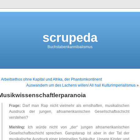
scrupeda
Buchstabenkannibalismus
«
Arbeitsethos ohne Kapital und Afrika, der Phantomkontinent
Auswandern um des Lachens willen/ All hail Kulturimperialismus
»
Musikwissenschaftlerparanoia
Frage:
Darf man Rap nicht vielmehr als ernsthaften, musikalischen
Ausdruck der jungen, afroamerikanischen Gesellschaftsschicht
verstehen?
Miehling:
Ich würde nicht von „der“ jungen afroamerikanischen
Gesellschaftsschicht sprechen. Gangstarap ist aber in der Tat der
musikalische Ausdruck einer kriminellen Subkultur. Unsere Kinder und