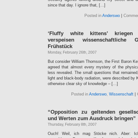
since that day. I ignore that, […]
Posted in
Anderswo
|
Commen
‘Fluffy white kittens’ kriege
verspeisen wissenschaftliche 
Frühstück
Monday, February 26th, 2007
But consider William Thomson, the First Baron Kel
agreed that almost every mystery of the physic
less revealed. The small questions that remained, 
light and black-body radiation, were described by K
otherwise clear sky of knowledge – […]
Posted in
Anderswo
,
Wissenschaft
|
“Opposition zu geltenden gesells
und Werten zum Ausdruck bringen”
Thursday, February 8th, 2007
Ouch! Weil, ich mag Stöcke nich. Aber: Ic