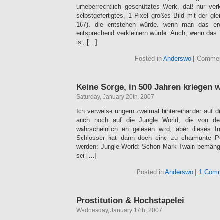
urheberrechtlich geschütztes Werk, daß nur verk
selbstgefertigtes, 1 Pixel großes Bild mit der g
167), die entstehen würde, wenn man das erw
entsprechend verkleinern würde. Auch, wenn das 
ist, […]
Posted in
Anderswo
|
Commen
Keine Sorge, in 500 Jahren kriegen 
Saturday, January 20th, 2007
Ich verweise ungern zweimal hintereinander auf d
auch noch auf die Jungle World, die von de
wahrscheinlich eh gelesen wird, aber dieses In
Schlosser hat dann doch eine zu charmante P
werden: Jungle World: Schon Mark Twain bemänge
sei […]
Posted in
Anderswo
|
1 Comm
Prostitution & Hochstapelei
Wednesday, January 17th, 2007