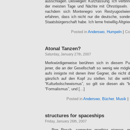
ausschlagen. Deswegen: Kurzfassung. Ich verbring
der meisten Tage und Nächte mit Ohrstöpseln.
nachdem sich Montenegro von Restyugoslwien
erfahren, dass ich nicht nur die deutsche, sond
Staatsbürgerschaft habe. Ich lerne freiwillig Altgri
Posted in
Anderswo
,
Humpeln
|
Co
Atonal Tanzen?
Saturday, January 27th, 2007
Merkwürdigerweise berühren sich in diesem Pu
jener, die an der Gesellschaft so wenig wie mögl
aufs innigste mit denen ihrer Gegner, die nicht 
gänzlich auf den Kopf zu stellen. Ist die wirk
“Kulturbolschewismus”, so gilt sie diesen als 
“Formalismus”, und […]
Posted in
Anderswo
,
Bücher
,
Musik
|
structures for spaceships
Friday, January 26th, 2007
… Ron Resch, computer graphics pioneer, ma