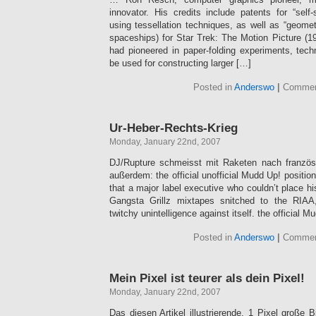
innovator. His credits include patents for “self-s
using tessellation techniques, as well as “geometr
spaceships) for Star Trek: The Motion Picture (1
had pioneered in paper-folding experiments, tech
be used for constructing larger […]
Posted in
Anderswo
|
Commen
Ur-Heber-Rechts-Krieg
Monday, January 22nd, 2007
DJ/Rupture schmeisst mit Raketen nach franzö
außerdem: the official unofficial Mudd Up! positi
that a major label executive who couldn’t place h
Gangsta Grillz mixtapes snitched to the RIAA
twitchy unintelligence against itself. the official 
Posted in
Anderswo
|
Commen
Mein Pixel ist teurer als dein Pixel!
Monday, January 22nd, 2007
Das diesen Artikel illustrierende, 1 Pixel große Bi