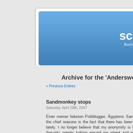
sc
Buch
Archive for the 'Andersw
« Previous Entries
Sandmonkey stops
Saturday, April 28th, 2007
Einer meiner liebsten Politblogger, Ägyptens Sa
the chief reasons is the fact that there has be
lately. I no longer believe that my anonymity is 
Secuirty agents lurking around my street and 