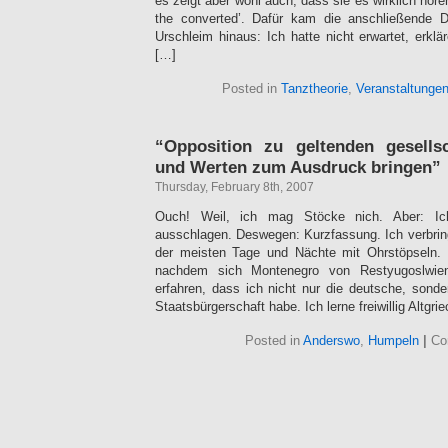
es zeigt aber wohl auch, dass sie es wirklich hören
the converted’. Dafür kam die anschließende 
Urschleim hinaus: Ich hatte nicht erwartet, erk
[…]
Posted in
Tanztheorie
,
Veranstaltunge
“Opposition zu geltenden gesells
und Werten zum Ausdruck bringen”
Thursday, February 8th, 2007
Ouch! Weil, ich mag Stöcke nich. Aber: Ic
ausschlagen. Deswegen: Kurzfassung. Ich verbring
der meisten Tage und Nächte mit Ohrstöpseln.
nachdem sich Montenegro von Restyugoslwien
erfahren, dass ich nicht nur die deutsche, sond
Staatsbürgerschaft habe. Ich lerne freiwillig Altgri
Posted in
Anderswo
,
Humpeln
|
Co