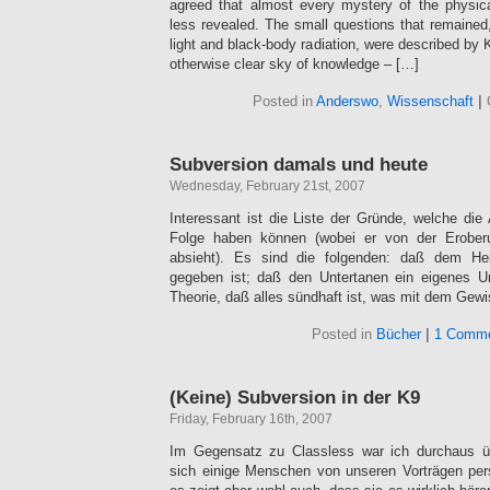
agreed that almost every mystery of the physic
less revealed. The small questions that remained, 
light and black-body radiation, were described by K
otherwise clear sky of knowledge – […]
Posted in
Anderswo
,
Wissenschaft
|
Subversion damals und heute
Wednesday, February 21st, 2007
Interessant ist die Liste der Gründe, welche die
Folge haben können (wobei er von der Erobe
absieht). Es sind die folgenden: daß dem He
gegeben ist; daß den Untertanen ein eigenes Ur
Theorie, daß alles sündhaft ist, was mit dem Gew
Posted in
Bücher
|
1 Comme
(Keine) Subversion in der K9
Friday, February 16th, 2007
Im Gegensatz zu Classless war ich durchaus ü
sich einige Menschen von unseren Vorträgen persö