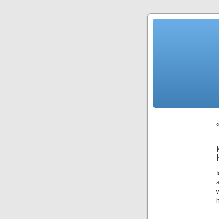
I
w
h