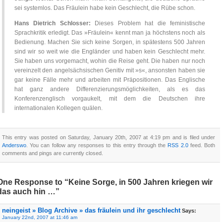
sei systemlos. Das Fräulein habe kein Geschlecht, die Rübe schon.
Hans Dietrich Schlosser:
Dieses Problem hat die feministische
Sprachkritik erledigt. Das »Fräulein« kennt man ja höchstens noch als
Bedienung. Machen Sie sich keine Sorgen, in spätestens 500 Jahren
sind wir so weit wie die Engländer und haben kein Geschlecht mehr.
Sie haben uns vorgemacht, wohin die Reise geht. Die haben nur noch
vereinzelt den angelsächsischen Genitiv mit »s«, ansonsten haben sie
gar keine Fälle mehr und arbeiten mit Präpositionen. Das Englische
hat ganz andere Differenzierungsmöglichkeiten, als es das
Konferenzenglisch vorgaukelt, mit dem die Deutschen ihre
internationalen Kollegen quälen.
This entry was posted on Saturday, January 20th, 2007 at 4:19 pm and is filed under
Anderswo
. You can follow any responses to this entry through the
RSS 2.0
feed. Both
comments and pings are currently closed.
One Response to “Keine Sorge, in 500 Jahren kriegen wir
das auch hin …”
neingeist » Blog Archive » das fräulein und ihr geschlecht
Says:
January 22nd, 2007 at 11:46 am