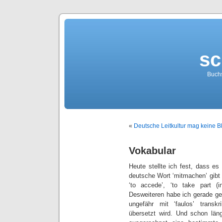
sc
Buch
«
Deutsche Leitkultur mag keine B
Vokabular
Heute stellte ich fest, dass es
deutsche Wort ‘mitmachen’ gib
‘to accede’, ‘to take part (in
Desweiteren habe ich gerade gel
ungefähr mit ‘faulos’ transkri
übersetzt wird. Und schon län