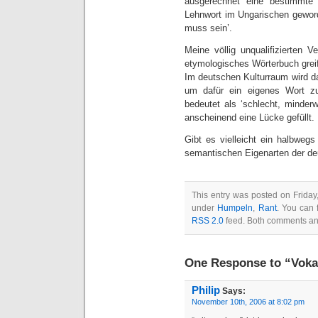
ausgerechnet eine bestimmte
Lehnwort im Ungarischen geworde
muss sein’.
Meine völlig unqualifizierten 
etymologisches Wörterbuch greif
Im deutschen Kulturraum wird d
um dafür ein eigenes Wort zu
bedeutet als ‘schlecht, minder
anscheinend eine Lücke gefüllt.
Gibt es vielleicht ein halbweg
semantischen Eigenarten der de
This entry was posted on Friday
under
Humpeln
,
Rant
. You can 
RSS 2.0
feed. Both comments and
One Response to “Voka
Philip
Says:
November 10th, 2006 at 8:02 pm