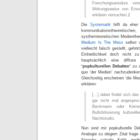
Forschungsansätze ve
Wirkungsweise von Einze
erklären versuchen.
1
Die
Systematik
hilft da eher:
kommunikationstheoretis
systhemteoretischen Medienthe
Medium Is The Mess
selbst v
vielleicht falsch gestellt, geh
Einheitlichkeit doch nicht 
hauptsächlich eine diffuse
‘popkulturellen Debatten’
zu a
quo ‘der Medien’ nachzudenken 
Gleichzeitig erscheinen ‘die Med
erklären:
[…] dabei findet sich das
gar nicht mal angesproc
Beckmann oder Kerne
Bullshitisierung kultur
Nachtstudio.
Nun sind mir popkulturelle D
Analogie zu obigem Zitat frage
Sprache scharfe Kritik geüb