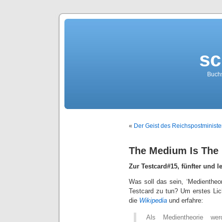
sc
Buch
«
Der Geist des Reichspostminist
The Medium Is The
Zur Testcard#15, fünfter und le
Was soll das sein, ‘Medientheo
Testcard zu tun?
Um erstes Lic
die
Wikipedia
und erfahre:
Als Medientheorie werd