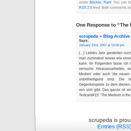
under
Bücher
,
Rant
. You can f
RSS 2.0
feed. Both comments and
One Response to “The 
scrupeda » Blog Archive 
Says:
January 23rd, 2007 at 10:09 pm
[…] Letztes Jahr geisterten noc
man zumindest sowas wie einen
kann. Im Folgenden fasse ich
versuche herauszuarbeiten, w
Medien’ oder auch ‘die neuen M
unbefriedigend sind. Die l
Gegenbeispiele zu dem dienen, 
von sich gibt. Das ganze ist e
Testcard#15: ‘The Medium is the
scrupeda is pro
Entries (RSS