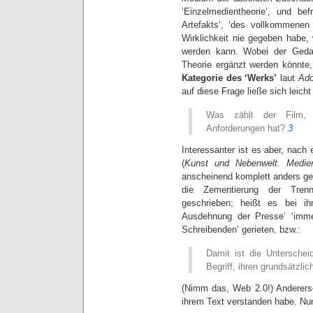
‘Einzelmedientheorie’, und bef
Artefakts’, ‘des vollkommenen
Wirklichkeit nie gegeben habe,
werden kann. Wobei der Gedan
Theorie ergänzt werden könnte,
Kategorie des ‘Werks’
laut
Ado
auf diese Frage ließe sich leicht
Was zählt der Film,
Anforderungen hat?
3
Interessanter ist es aber, nach
(
Kunst und Nebenwelt. Medien
anscheinend komplett anders gel
die Zementierung der Tren
geschrieben; heißt es bei i
Ausdehnung der Presse’ ‘immer
Schreibenden’ gerieten, bzw.:
Damit ist die Untersche
Begriff, ihren grundsätzlic
(Nimm das, Web 2.0!) Andererse
ihrem Text verstanden habe. Nun