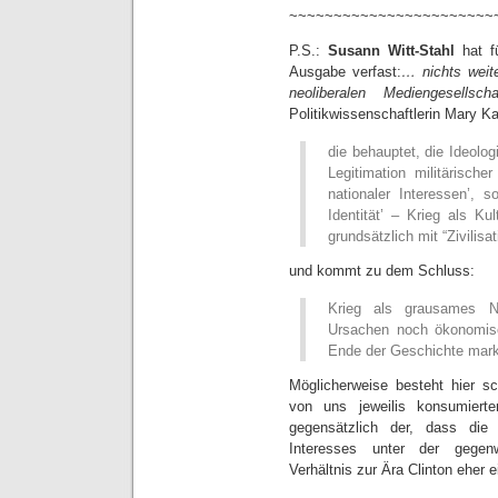
~~~~~~~~~~~~~~~~~~~~~~~
P.S.:
Susann Witt-Stahl
hat fü
Ausgabe verfast:
… nichts weite
neoliberalen Mediengesellscha
Politikwissenschaftlerin Mary Ka
die behauptet, die Ideolo
Legitimation militärisch
nationaler Interessen’, s
Identität’ – Krieg als Ku
grundsätzlich mit “Zivilisa
und kommt zu dem Schluss:
Krieg als grausames Na
Ursachen noch ökonomisc
Ende der Geschichte marki
Möglicherweise besteht hier s
von uns jeweilis konsumiert
gegensätzlich der, dass die
Interesses unter der gegen
Verhältnis zur Ära Clinton eher 