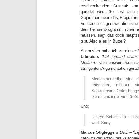
erschreckendem Ausmaß von
geredet wird. So liest sich 
Gejammer über das Programm,
Verständnis irgendwie dienlich
dem Fernsehprogramm schon als 
müssen, sagt das doch hauptsäc
gibt. Also alles in Butter?
Ansonsten habe ich zu dieser 
Ullmaiers
“Hat jemand etwas 
Medium.
ist lesenswert, wenn a
stringenten Argumentation gerad
Medientheoretiker sind
reüssieren, müssen si
Schwachsinn Opfer bring
‘kommunizierte’ viel für
Ge
Und:
Unsere Schallplatten han
wird. Sorry.
Marcus Stiglegger
s
DVD – “Dig
Medium der absoluten Zuschaue