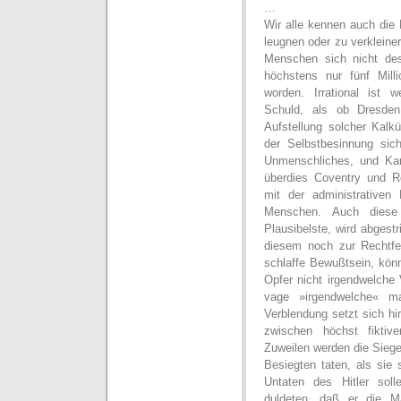
…
Wir alle kennen auch die
leugnen oder zu verkleiner
Menschen sich nicht de
höchstens nur fünf Mill
worden. Irrational ist w
Schuld, als ob Dresden
Aufstellung solcher Kalk
der Selbstbesinnung sic
Unmenschliches, und Kam
überdies Coventry und R
mit der administrativen
Menschen. Auch diese 
Plausibelste, wird abgest
diesem noch zur Rechtfer
schlaffe Bewußtsein, kön
Opfer nicht irgendwelche
vage »irgendwelche« m
Verblendung setzt sich hi
zwischen höchst fiktiv
Zuweilen werden die Sieg
Besiegten taten, als sie 
Untaten des Hitler solle
duldeten, daß er die Ma