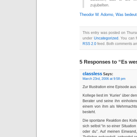
zujubelten.
Theodor W. Adorno, Was bedeutet
This entry was posted on Thursd
under
Uncategorized
. You can 
RSS 2.0
feed. Both comments and
5 Responses to “Es west
classless
Says:
March 23rd, 2006 at 9:58 pm
Zur Illustration eine Episode a
Kollege liest im ‘Kurier’ über de
Berater und seine ihn einholen
einem von ihm als Wehrmachtsof
besteht.
Die spontane Reaktion des Kolleg
sich selbst “in so einer Situatio
oder du”. Auf meinen Einwand