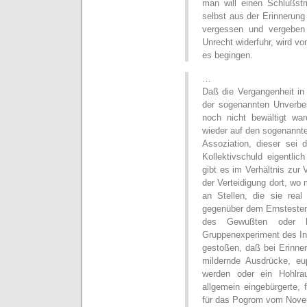
man will einen Schlußst
selbst aus der Erinnerung
vergessen und vergeben
Unrecht widerfuhr, wird von
es begingen.
…
Daß die Vergangenheit in
der sogenannten Unverbes
noch nicht bewältigt war
wieder auf den sogenannte
Assoziation, dieser sei 
Kollektivschuld eigentlic
gibt es im Verhältnis zur
der Verteidigung dort, wo m
an Stellen, die sie real
gegenüber dem Ernstesten;
des Gewußten oder 
Gruppenexperiment des Ins
gestoßen, daß bei Erinn
mildernde Ausdrücke, eu
werden oder ein Hohlra
allgemein eingebürgerte, 
für das Pogrom vom Novem