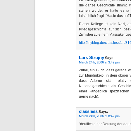
Zivilisten gehandelt, antwortet 
die ganze Geschichte stimmt. 
stehen würde, er hätte es ja
tatsächlich fragt: “Haste das au
Dieser Kollege ist kein Nazi, 
Kriegsgeschichte auf sich bez
Zivilisten zu einem Massaker g
http://myblog.de/classless/art/3
Lars Strojny
Says:
March 24th, 2006 at 3:49 pm
Zufall, ein Buch, dass gerade w
zur Mündigkeit« in dem obiger Vo
dass Adorno sich relativ 
Nationalgeschichte als Geschic
einer »angeblich spezifischen 
gerne nach).
classless
Says:
March 24th, 2006 at 8:47 pm
“deutlich einer Deutung der deut