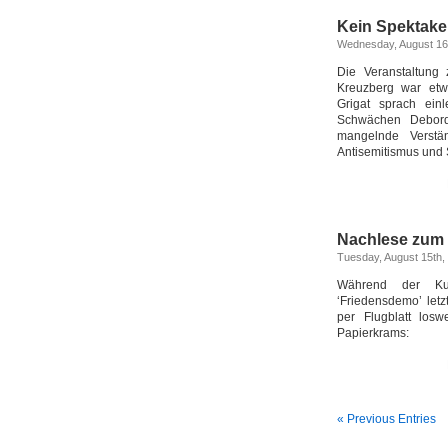
Kein Spektakel
Wednesday, August 16
Die Veranstaltung 
Kreuzberg war etw
Grigat sprach ein
Schwächen Debords
mangelnde Verstä
Antisemitismus und 
Nachlese zum 
Tuesday, August 15th,
Während der Ku
‘Friedensdemo’ let
per Flugblatt los
Papierkrams:
« Previous Entries