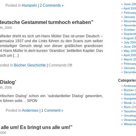
June 20
Posted in
Humpeln
|
2 Comments »
April 20
Februar
January
Decembe
 deutsche Gestammel turmhoch erhaben”
Novembe
th, 2006
October
Septemb
Wieder dreht es sich um Hans Müller Das ist unser Deutsch –
August 
ngensalza 1937 und die Links führen zu den Scans zum selber
July 200
fremdartiger Geruch steigt von dieser gräßlichen grandiosen
June 20
t Hans Müller in dem kurzen ‘Grandios’ betitelten Kapitel. Das
May 20
sich um […]
April 20
March 2
Februar
on
osted in
Bücher
,
Geschichte
|
Comments Off
January
“…
Decembe
über
alles
Categorie
 Dialog’
deutsche
Gestammel
Andersw
th, 2006
turmhoch
Bücher
(
erhaben”
Geschic
kritischen Dialog’ schon ein ‘substantieller Dialog’ geworden,
Humpel
an führen solle… SPON
Musik
(1
Rant
(28
Posted in
Anderswo
|
1 Comment »
Tanztheo
Uncateg
Veranst
Wissens
 alle um! Es bringt uns alle um!”
2006