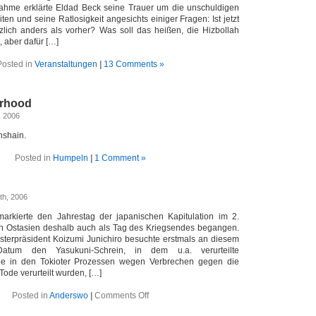
nahme erklärte Eldad Beck seine Trauer um die unschuldigen
ten und seine Ratlosigkeit angesichts einiger Fragen: Ist jetzt
zlich anders als vorher? Was soll das heißen, die Hizbollah
, aber dafür […]
Posted in
Veranstaltungen
|
13 Comments »
rhood
, 2006
hshain.
Posted in
Humpeln
|
1 Comment »
th, 2006
markierte den Jahrestag der japanischen Kapitulation im 2.
 in Ostasien deshalb auch als Tag des Kriegsendes begangen.
sterpräsident Koizumi Junichiro besuchte erstmals an diesem
 Datum den Yasukuni-Schrein, in dem u.a. verurteilte
die in den Tokioter Prozessen wegen Verbrechen gegen die
ode verurteilt wurden, […]
on
Posted in
Anderswo
|
Comments Off