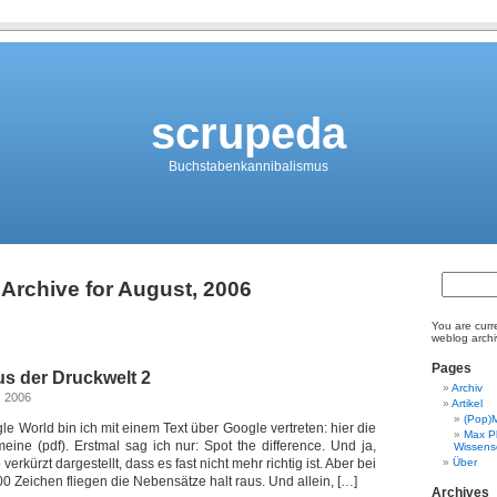
scrupeda
Buchstabenkannibalismus
Archive for August, 2006
You are curr
weblog archi
Pages
us der Druckwelt 2
Archiv
, 2006
Artikel
(Pop)
gle World bin ich mit einem Text über Google vertreten: hier die
Max Pl
meine (pdf). Erstmal sag ich nur: Spot the difference. Und ja,
Wissens
verkürzt dargestellt, dass es fast nicht mehr richtig ist. Aber bei
Über
0 Zeichen fliegen die Nebensätze halt raus. Und allein, […]
Archives